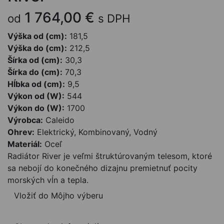
1 764,00 €
od
s DPH
Výška od (cm):
181,5
Výška do (cm):
212,5
Šírka od (cm):
30,3
Šírka do (cm):
70,3
Hĺbka od (cm):
9,5
Výkon od (W):
544
Výkon do (W):
1700
Výrobca:
Caleido
Ohrev:
Elektrický, Kombinovaný, Vodný
Materiál:
Oceľ
Radiátor River je veľmi štruktúrovaným telesom, ktoré
sa nebojí do konečného dizajnu premietnuť pocity
morských vĺn a tepla.
Vložiť do Môjho výberu