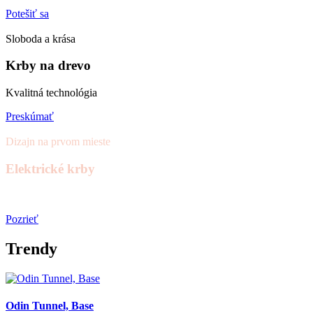
Potešiť sa
Sloboda a krása
Krby na drevo
Kvalitná technológia
Preskúmať
Dizajn na prvom mieste
Elektrické krby
Široká ponuka
Pozrieť
Trendy
Odin Tunnel, Base