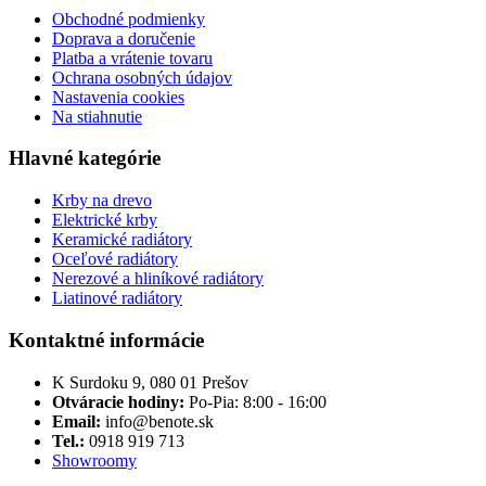
Obchodné podmienky
Doprava a doručenie
Platba a vrátenie tovaru
Ochrana osobných údajov
Nastavenia cookies
Na stiahnutie
Hlavné kategórie
Krby na drevo
Elektrické krby
Keramické radiátory
Oceľové radiátory
Nerezové a hliníkové radiátory
Liatinové radiátory
Kontaktné informácie
K Surdoku 9, 080 01 Prešov
Otváracie hodiny:
Po-Pia: 8:00 - 16:00
Email:
info@benote.sk
Tel.:
0918 919 713
Showroomy