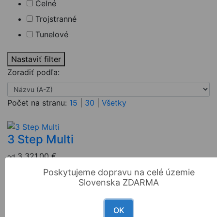
Čelné
Trojstranné
Tunelové
Nastaviť filter
Zoradiť podľa:
Počet na stranu:
15
|
30
|
Všetky
3 Step Multi
3 321,00 €
od
Poskytujeme dopravu na celé územie
Cassette Multi
Slovenska ZDARMA
1 353,00 €
od
OK