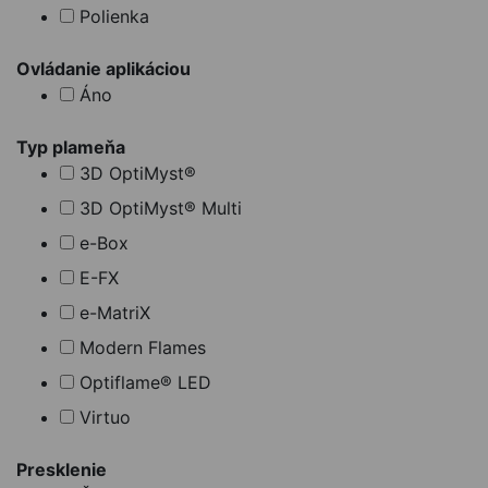
Polienka
Ovládanie aplikáciou
Áno
Typ plameňa
3D OptiMyst®
3D OptiMyst® Multi
e-Box
E-FX
e-MatriX
Modern Flames
Optiflame® LED
Virtuo
Presklenie